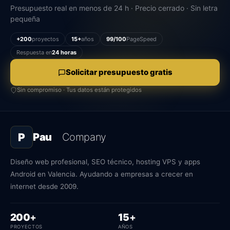
Presupuesto real en menos de 24 h · Precio cerrado · Sin letra
pequeña
+200
proyectos
15+
años
99/100
PageSpeed
Respuesta en
24 horas
Solicitar presupuesto gratis
Sin compromiso · Tus datos están protegidos
P
Pau
Company
Diseño web profesional, SEO técnico, hosting VPS y apps
Android en Valencia. Ayudando a empresas a crecer en
internet desde 2009.
proyectos
años
200
+
15
+
PROYECTOS
AÑOS