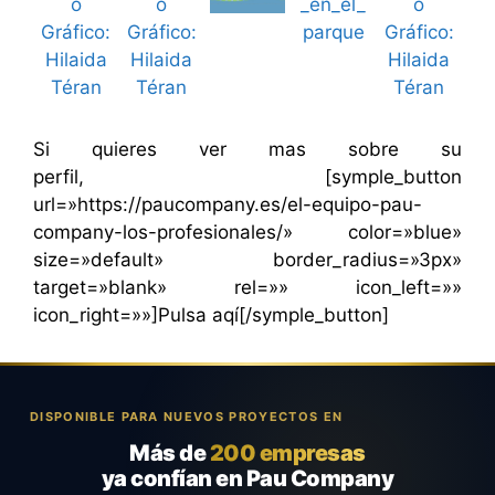
Si quieres ver mas sobre su
perfil, [symple_button
url=»https://paucompany.es/el-equipo-pau-
company-los-profesionales/» color=»blue»
size=»default» border_radius=»3px»
target=»blank» rel=»» icon_left=»»
icon_right=»»]Pulsa aqí[/symple_button]
DISPONIBLE PARA NUEVOS PROYECTOS EN
Más de
200 empresas
ya confían en Pau Company