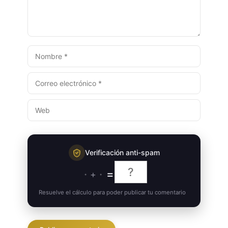
NOMBRE
CORREO
ELECTRÓNICO
WEB
Verificación anti-spam
·
·
=
+
Resuelve el cálculo para poder publicar tu comentario