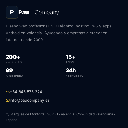
P
Pau
Company
Diseño web profesional, SEO técnico, hosting VPS y apps
Android en Valencia. Ayudando a empresas a crecer en
internet desde 2009.
proyectos
años
200
+
15
+
PROYECTOS
AÑOS
PageSpeed
horas de respuesta
99
24
h
PAGESPEED
RESPUESTA
+34 645 575 324
info@paucompany.es
C/ Marqués de Montortal, 36-1-1 · Valencia, Comunidad Valenciana ·
España