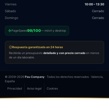
Viernes
10:00 – 13:30
Sábado
Cerrado
Domingo
Cerrado
99/100
PageSpeed
— móvil y desktop
Respuesta garantizada en 24 horas
Recibirás un presupuesto
detallado y con precio cerrado
en menos
de un día laborable.
© 2009–
2026
Pau Company
· Todos los derechos reservados · Valencia,
España
Privacidad
Aviso legal
Cookies