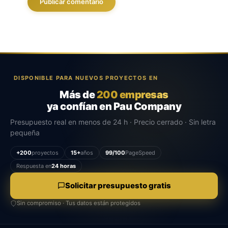
DISPONIBLE PARA NUEVOS PROYECTOS EN
Más de
200 empresas
ya confían en Pau Company
Presupuesto real en menos de 24 h · Precio cerrado · Sin letra
pequeña
+200
proyectos
15+
años
99/100
PageSpeed
Respuesta en
24 horas
Solicitar presupuesto gratis
Sin compromiso · Tus datos están protegidos