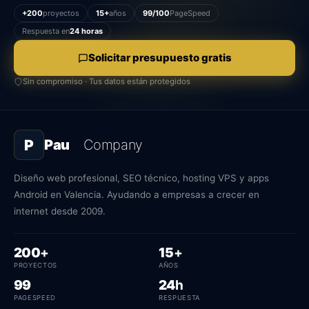
+200
proyectos
15+
años
99/100
PageSpeed
Respuesta en
24 horas
Solicitar presupuesto gratis
Sin compromiso · Tus datos están protegidos
P
Pau
Company
Diseño web profesional, SEO técnico, hosting VPS y apps
Android en Valencia. Ayudando a empresas a crecer en
internet desde 2009.
proyectos
años
200
+
15
+
PROYECTOS
AÑOS
PageSpeed
horas de respuesta
99
24
h
PAGESPEED
RESPUESTA