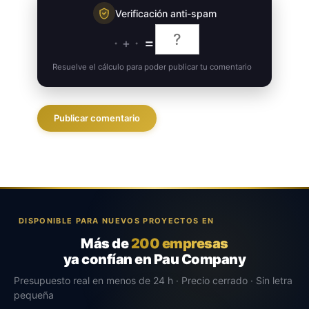
Verificación anti-spam
·
·
=
+
Resuelve el cálculo para poder publicar tu comentario
DISPONIBLE PARA NUEVOS PROYECTOS EN
Más de
200 empresas
ya confían en Pau Company
Presupuesto real en menos de 24 h · Precio cerrado · Sin letra
pequeña