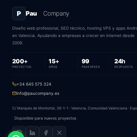
P
Pau
Company
Diseño web profesional, SEO técnico, hosting VPS y apps Andr
en Valencia. Ayudando a empresas a crecer en internet desde
2009.
proyectos
años
PageSpeed
hora
200
+
15
+
99
24
h
PROYECTOS
AÑOS
PAGESPEED
RESPUESTA
+34 645 575 324
info@paucompany.es
C/ Marqués de Montortal, 36-1-1 · Valencia, Comunidad Valenciana · Es
Disponible para nuevos proyectos