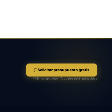
Solicitar presupuesto gratis
Sin compromiso · Tus datos están protegidos