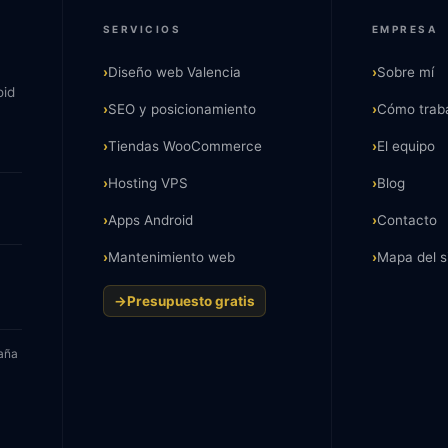
SERVICIOS
EMPRESA
›
Diseño web Valencia
›
Sobre mí
oid
›
SEO y posicionamiento
›
Cómo trab
›
Tiendas WooCommerce
›
El equipo
›
Hosting VPS
›
Blog
s de respuesta
›
Apps Android
›
Contacto
›
Mantenimiento web
›
Mapa del si
→
Presupuesto gratis
paña