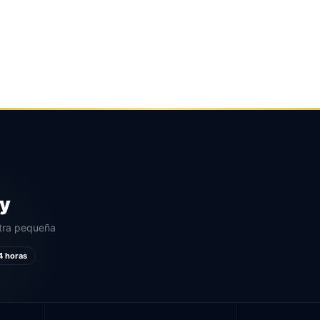
 Convenciones MAGMA ARTE &
 Neuronal
,
SEO
,
Talleres
ny
etra pequeña
4 horas